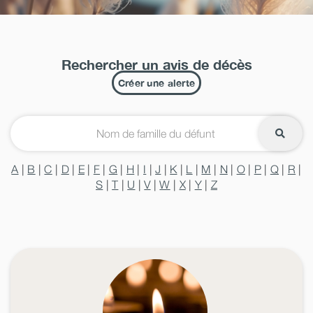
Rechercher un avis de décès
Créer une alerte
A
|
B
|
C
|
D
|
E
|
F
|
G
|
H
|
I
|
J
|
K
|
L
|
M
|
N
|
O
|
P
|
Q
|
R
|
S
|
T
|
U
|
V
|
W
|
X
|
Y
|
Z