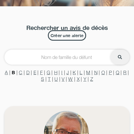
Rechercher un avis de décès
Créer une alerte
B
A
|
|
C
|
D
|
E
|
F
|
G
|
H
|
I
|
J
|
K
|
L
|
M
|
N
|
O
|
P
|
Q
|
R
|
S
|
T
|
U
|
V
|
W
|
X
|
Y
|
Z