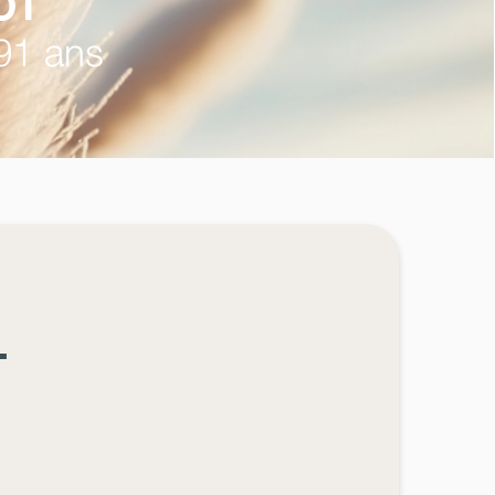
OT
91 ans
T