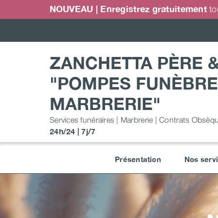
Passer
NOUVEAU | Enregistrez gratuitement
to
au
contenu
ZANCHETTA PÈRE &
"POMPES FUNÈBRE
MARBRERIE"
Services funéraires | Marbrerie | Contrats Obsèq
24h/24 | 7j/7
Présentation
Nos serv