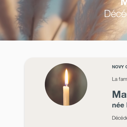
M
Décéd
NOVY 
La fam
Ma
née
Décédé