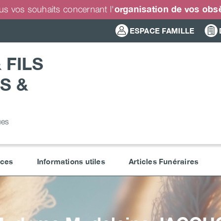
organisation de vos ob
us vos souhaits concernant l'
ESPACE FAMILLE
 FILS
S &
ues
ices
Informations utiles
Articles Funéraires