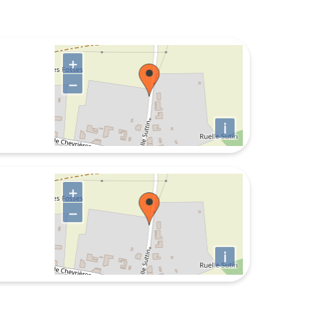
+
−
i
+
−
i