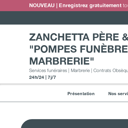
Passer
NOUVEAU | Enregistrez gratuitement
to
au
contenu
ZANCHETTA PÈRE &
"POMPES FUNÈBRE
MARBRERIE"
Services funéraires | Marbrerie | Contrats Obsèq
24h/24 | 7j/7
Présentation
Nos serv